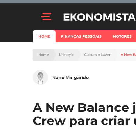
HOME
FINANÇAS PESSOAIS
MOTORES
Home
Lifestyle
Cultura e Lazer
A New Ba
Nuno Margarido
A New Balance j
Crew para criar