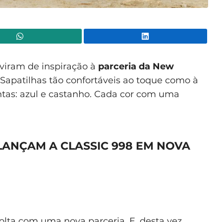
WhatsApp
Lin
viram de inspiração à
parceria da New
 Sapatilhas tão confortáveis ao toque como à
intas: azul e castanho. Cada cor com uma
LANÇAM A CLASSIC 998 EM NOVA
olta com uma nova parceria. E, desta vez,