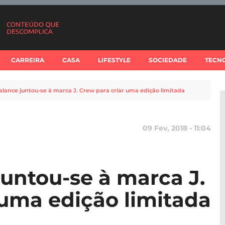
CARREIRA
CASA
LIFESTYLE
SOCIEDADE
TECN
lance juntou-se à marca J. Crew para criar uma edição limitada
09 Fev, 2018 - 11:04
untou-se à marca J.
 uma edição limitada