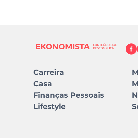
Carreira
M
Casa
M
Finanças Pessoais
N
Lifestyle
S