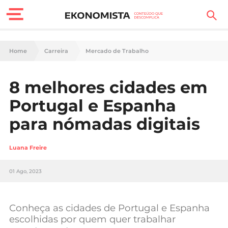
Finanças Pessoais
Home
Carreira
Mercado de Trabalho
Motores
8 melhores cidades em
Carreira
Portugal e Espanha
Casa
para nómadas digitais
Lifestyle
Luana Freire
Sociedade
01 Ago, 2023
Tecnologia
Conheça as cidades de Portugal e Espanha
Negócios
escolhidas por quem quer trabalhar