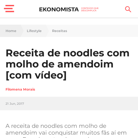
Finanças Pessoais
Home
Lifestyle
Receitas
Motores
Receita de noodles com
Carreira
molho de amendoim
Casa
[com vídeo]
Lifestyle
Filomena Morais
Sociedade
21 Jun, 2017
Tecnologia
A receita de noodles com molho de
Negócios
amendoim vai conquistar muitos fãs aí em