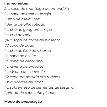
Ingredientes
2 c. sopa de manteiga de amendoim
2 c. sopa de molho de soja
Sumo de meia lima
1 dente de alho fatiado
1 c. chá de gengibre em pó
1 c. chá de mel
1/4 c. sopa de flocos de pimento
1/2 copo de água
1 c. chá de óleo de sésamo
1 c. sopa de azeite
1 c. sopa de cebolinho
1 chávena de brócolos
1 chávena de couve-flor
1/2 cenoura partida em rodelas
100g noodles de arroz
1 c. sobremesa de sementes de sésamo
1 pitada de cebolinho picado
Modo de preparação