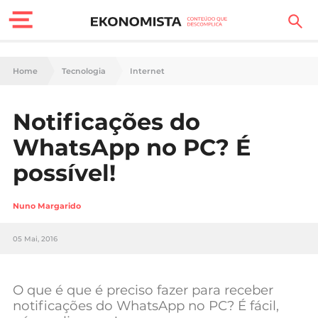
Finanças Pessoais
Home
Tecnologia
Internet
Motores
Notificações do
Carreira
WhatsApp no PC? É
Casa
possível!
Lifestyle
Nuno Margarido
Sociedade
05 Mai, 2016
Tecnologia
O que é que é preciso fazer para receber
Negócios
notificações do WhatsApp no PC? É fácil,