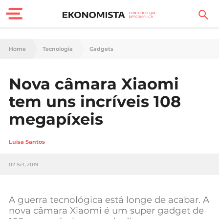
Finanças Pessoais
Home
Tecnologia
Gadgets
Motores
Nova câmara Xiaomi
Carreira
tem uns incríveis 108
Casa
megapíxeis
Lifestyle
Luísa Santos
Sociedade
02 Set, 2019
Tecnologia
A guerra tecnológica está longe de acabar. A
Negócios
nova câmara Xiaomi é um super gadget de