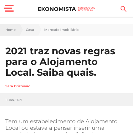
Finanças Pessoais
Home
Casa
Mercado Imobiliário
Motores
2021 traz novas regras
Carreira
para o Alojamento
Casa
Local. Saiba quais.
Lifestyle
Sara Cristóvão
Sociedade
11 Jan, 2021
Tecnologia
Tem um estabelecimento de Alojamento
Negócios
Local ou estava a pensar inserir uma