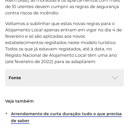
Além disso, as moradias e os apartamentos com mais
de 10 utentes devem cumprir as regras de segurança
contra riscos de incêndio.
Voltamos a sublinhar que estas novas regras para o
Alojamento Local apenas entram em vigor no dia 4 de
fevereiro e só são aplicadas aos novos
estabelecimentos registados neste modelo turístico.
Todos os que já estavam registados, até à data, no
Registo Nacional de Alojamento Local têm uma ano
(até fevereiro de 2022) para se adaptarem.
Fonte
Diário da República n.º 217/2020, Série I de
Veja também
2020-11-06:
Estabelece as condições de
funcionamento e identificação dos
Arrendamento de curta duração: tudo o que precisa
estabelecimentos de alojamento local
de saber