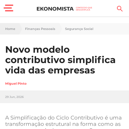
Finanças Pessoais
Home
Finanças Pessoais
Segurança Social
Motores
Novo modelo
Carreira
contributivo simplifica
Casa
vida das empresas
Lifestyle
Miguel Pinto
Sociedade
29 Jun, 2026
Tecnologia
A Simplificação do Ciclo Contributivo é uma
Negócios
transformação estrutural na forma como as