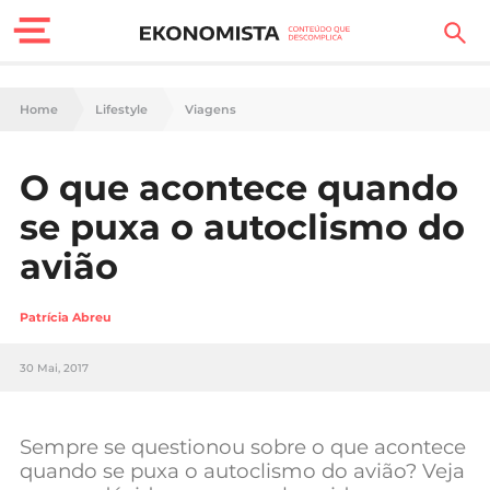
Finanças Pessoais
Home
Lifestyle
Viagens
Motores
O que acontece quando
Carreira
se puxa o autoclismo do
Casa
avião
Lifestyle
Patrícia Abreu
Sociedade
30 Mai, 2017
Tecnologia
Sempre se questionou sobre o que acontece
Negócios
quando se puxa o autoclismo do avião? Veja