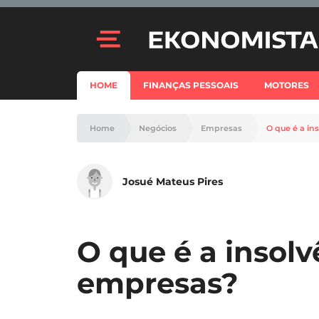
HOME
FINANÇAS PESSOAIS
MOTORES
Home
Negócios
Empresas
O que é a in
Josué Mateus Pires
O que é a insolv
empresas?