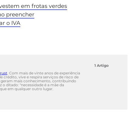
vestem em frotas verdes
mo preencher
ar o IVA
1 Artigo
trust
. Com mais de vinte anos de experiência
 crédito, vive e respira serviços de risco de
s geram mais conhecimento, contribuindo
 o ditado: "necessidade é a mãe da
o que em qualquer outro lugar.