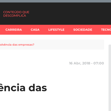
CARREIRA
CASA
LIFESTYLE
SOCIEDADE
TECN
solvência das empresas?
16 Abr, 2018 - 07:00
ência das