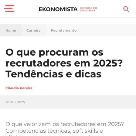
Finanças Pessoais
Home
Carreira
Recrutamento
Motores
O que procuram os
Carreira
recrutadores em 2025?
Casa
Tendências e dicas
Lifestyle
Cláudia Pereira
Sociedade
20 Jan, 2025
Tecnologia
O que valorizam os recrutadores em 2025?
Negócios
Competências técnicas, soft skills e