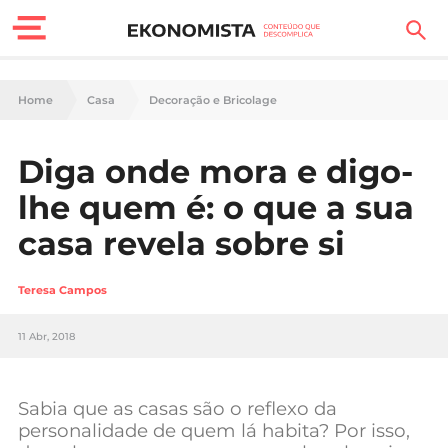
Finanças Pessoais
Home
Casa
Decoração e Bricolage
Motores
Diga onde mora e digo-
Carreira
lhe quem é: o que a sua
Casa
casa revela sobre si
Lifestyle
Teresa Campos
Sociedade
11 Abr, 2018
Tecnologia
Sabia que as casas são o reflexo da
Negócios
personalidade de quem lá habita? Por isso,