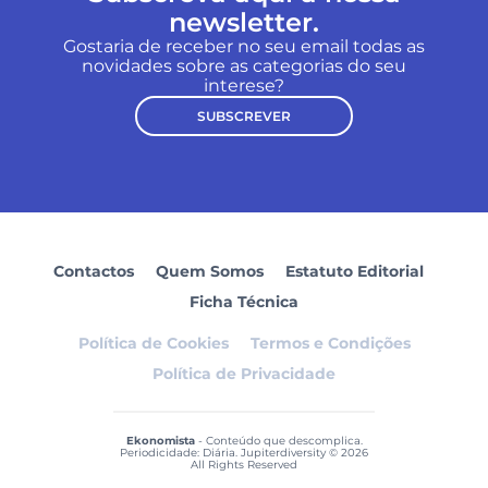
newsletter.
Gostaria de receber no seu email todas as
novidades sobre as categorias do seu
interese?
SUBSCREVER
Contactos
Quem Somos
Estatuto Editorial
Ficha Técnica
Política de Cookies
Termos e Condições
Política de Privacidade
Ekonomista
- Conteúdo que descomplica.
Periodicidade: Diária. Jupiterdiversity © 2026
All Rights Reserved