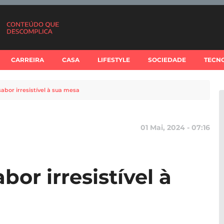
CARREIRA
CASA
LIFESTYLE
SOCIEDADE
TECN
sabor irresistível à sua mesa
01 Mai, 2024 - 07:16
bor irresistível à