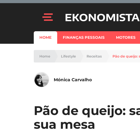
HOME
FINANÇAS PESSOAIS
MOTORES
Home
Lifestyle
Receitas
Pão de queijo: 
Mónica Carvalho
Pão de queijo: sa
sua mesa