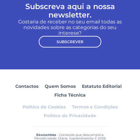
Subscreva aqui a nossa
newsletter.
Gostaria de receber no seu email todas as
novidades sobre as categorias do seu
interese?
SUBSCREVER
Contactos
Quem Somos
Estatuto Editorial
Ficha Técnica
Política de Cookies
Termos e Condições
Política de Privacidade
Ekonomista
- Conteúdo que descomplica.
Periodicidade: Diária. Jupiterdiversity © 2026