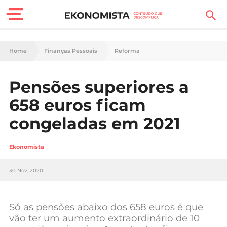
Finanças Pessoais
Home
Finanças Pessoais
Reforma
Motores
Pensões superiores a
Carreira
658 euros ficam
Casa
congeladas em 2021
Lifestyle
Ekonomista
Sociedade
30 Nov, 2020
Tecnologia
Só as pensões abaixo dos 658 euros é que
Negócios
vão ter um aumento extraordinário de 10