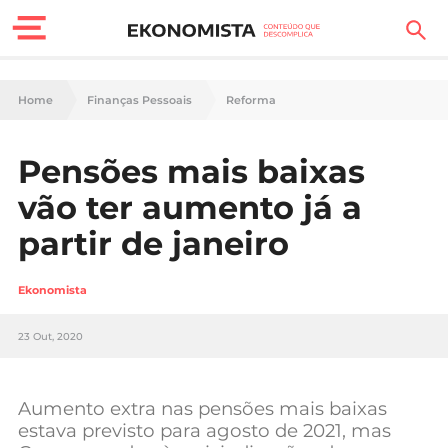
Finanças Pessoais
Home
Finanças Pessoais
Reforma
Motores
Pensões mais baixas
Carreira
vão ter aumento já a
Casa
partir de janeiro
Lifestyle
Ekonomista
Sociedade
23 Out, 2020
Tecnologia
Aumento extra nas pensões mais baixas
Negócios
estava previsto para agosto de 2021, mas