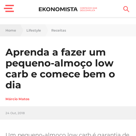
Finanças Pessoais
Home
Lifestyle
Receitas
Motores
Aprenda a fazer um
Carreira
pequeno-almoço low
Casa
carb e comece bem o
dia
Lifestyle
Sociedade
Márcio Matos
Tecnologia
24 Out, 2018
Negócios
Um pequeno-almoço low carb é garantia de