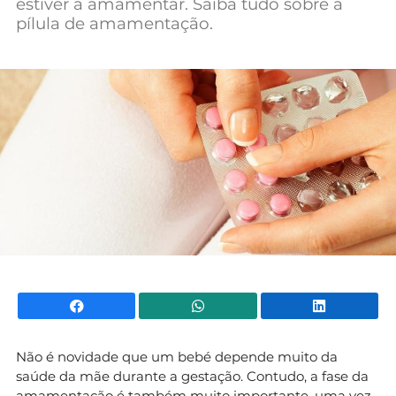
estiver a amamentar. Saiba tudo sobre a
Mundial 2026
pílula de amamentação.
Facebook
WhatsApp
Li
Não é novidade que um bebé depende muito da
saúde da mãe durante a gestação. Contudo, a fase da
amamentação é também muito importante, uma vez