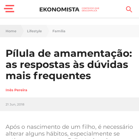
Finanças Pessoais
Home
Lifestyle
Família
Motores
Pílula de amamentação:
Carreira
as respostas às dúvidas
Casa
mais frequentes
Lifestyle
Inês Pereira
Sociedade
21 Jun, 2018
Tecnologia
Após o nascimento de um filho, é necessário
Negócios
alterar alguns hábitos, especialmente se