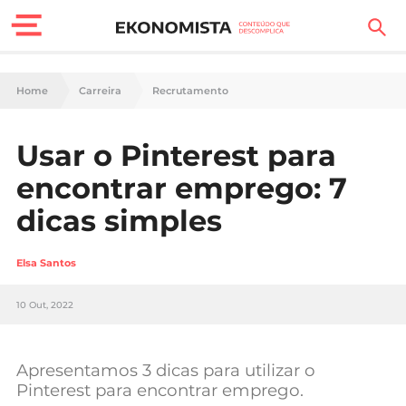
Finanças Pessoais
Home
Carreira
Recrutamento
Motores
Usar o Pinterest para
Carreira
encontrar emprego: 7
Casa
dicas simples
Lifestyle
Elsa Santos
Sociedade
10 Out, 2022
Tecnologia
Apresentamos 3 dicas para utilizar o
Negócios
Pinterest para encontrar emprego.