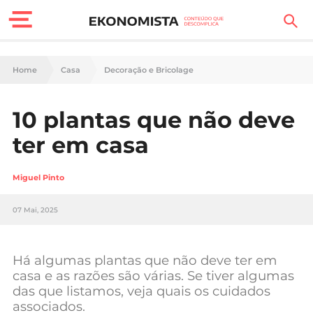
Finanças Pessoais
Home
Casa
Decoração e Bricolage
Motores
10 plantas que não deve
Carreira
ter em casa
Casa
Miguel Pinto
Lifestyle
07 Mai, 2025
Sociedade
Tecnologia
Há algumas plantas que não deve ter em
casa e as razões são várias. Se tiver algumas
das que listamos, veja quais os cuidados
Negócios
associados.