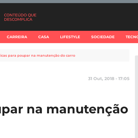
CARREIRA
CASA
LIFESTYLE
SOCIEDADE
TECN
dicas para poupar na manutenção do carro
31 Out, 2018 - 17:05
oupar na manutenção