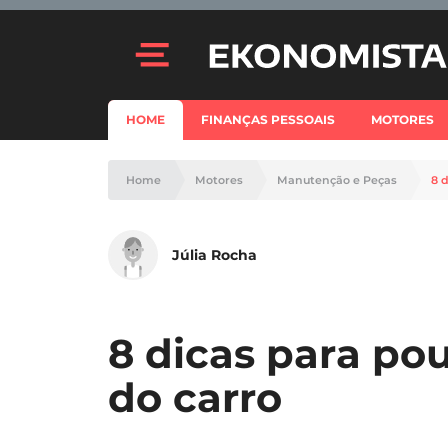
HOME
FINANÇAS PESSOAIS
MOTORES
Home
Motores
Manutenção e Peças
8 
Júlia Rocha
8 dicas para p
do carro