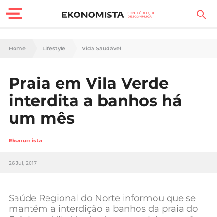
Finanças Pessoais
Home
Lifestyle
Vida Saudável
Motores
Praia em Vila Verde
Carreira
interdita a banhos há
Casa
um mês
Lifestyle
Ekonomista
Sociedade
26 Jul, 2017
Tecnologia
Saúde Regional do Norte informou que se
Negócios
mantém a interdição a banhos da praia do