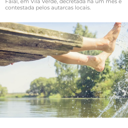
Faial, em Vila Verde, decretada há um mês e
Mundial 2026
contestada pelos autarcas locais.