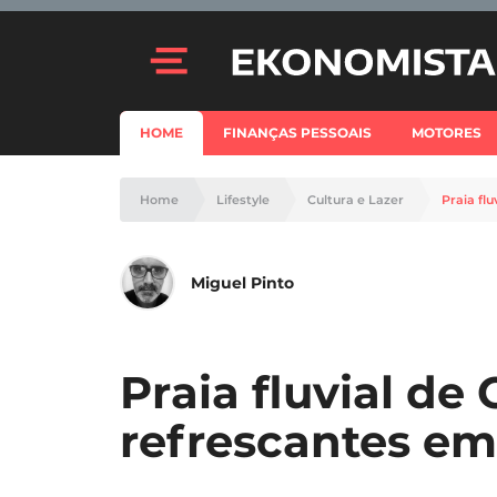
HOME
FINANÇAS PESSOAIS
MOTORES
Home
Lifestyle
Cultura e Lazer
Praia fl
Miguel Pinto
Praia fluvial de 
refrescantes e