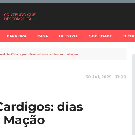
CARREIRA
CASA
LIFESTYLE
SOCIEDADE
TECN
uvial de Cardigos: dias refrescantes em Mação
30 Jul, 2025 - 13:00
Cardigos: dias
m Mação