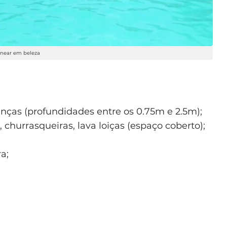
lnear em beleza
ianças (profundidades entre os 0.75m e 2.5m);
hurrasqueiras, lava loiças (espaço coberto);
a;