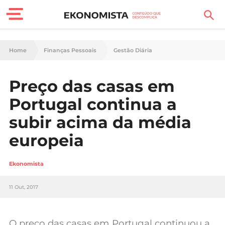
Finanças Pessoais
Home
Finanças Pessoais
Gestão Diária
Motores
Preço das casas em
Carreira
Portugal continua a
Casa
subir acima da média
europeia
Lifestyle
Sociedade
Ekonomista
Tecnologia
11 Out, 2017
Negócios
O preço das casas em Portugal continuou a