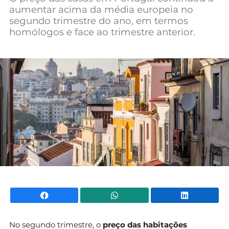
aumentar acima da média europeia no
Mundial 2026
segundo trimestre do ano, em termos
homólogos e face ao trimestre anterior.
Facebook
WhatsApp
Li
No segundo trimestre, o
preço das habitações