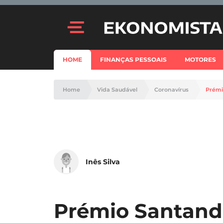
HOME
FINANÇAS PESSOAIS
MOTORES
Home
Vida Saudável
Coronavírus
Prémi
Inês Silva
Prémio Santande