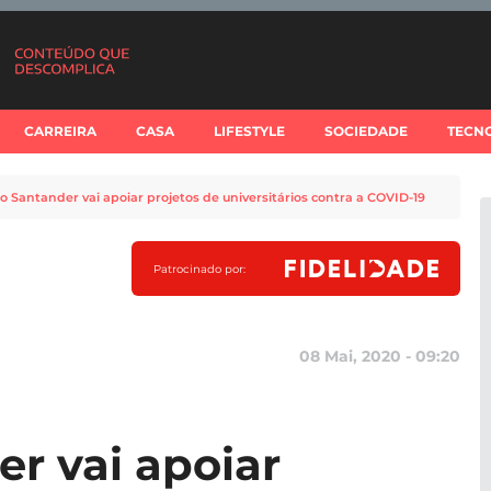
CARREIRA
CASA
LIFESTYLE
SOCIEDADE
TECN
o Santander vai apoiar projetos de universitários contra a COVID-19
Patrocinado por:
08 Mai, 2020 - 09:20
r vai apoiar