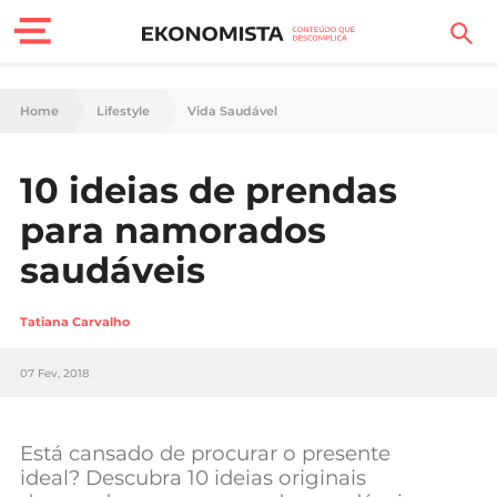
Finanças Pessoais
Home
Lifestyle
Vida Saudável
Motores
10 ideias de prendas
Carreira
para namorados
Casa
saudáveis
Lifestyle
Tatiana Carvalho
Sociedade
07 Fev, 2018
Tecnologia
Está cansado de procurar o presente
Negócios
ideal? Descubra 10 ideias originais