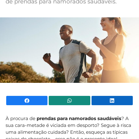
de prendas para namorados saudáveis.
Mundial 2026
Facebook
WhatsApp
Li
À procura de
prendas para namorados saudáveis
? A
sua cara-metade é viciada em desporto? Segue à risca
uma alimentação cuidada? Então, esqueça as típicas
caixas de chocolate – esse não é o presente ideal.