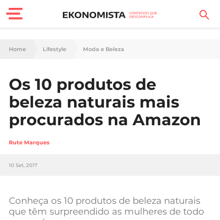
Finanças Pessoais
Home
Lifestyle
Moda e Beleza
Motores
Os 10 produtos de
Carreira
beleza naturais mais
Casa
procurados na Amazon
Lifestyle
Rute Marques
Sociedade
10 Set, 2017
Tecnologia
Conheça os 10 produtos de beleza naturais
Negócios
que têm surpreendido as mulheres de todo