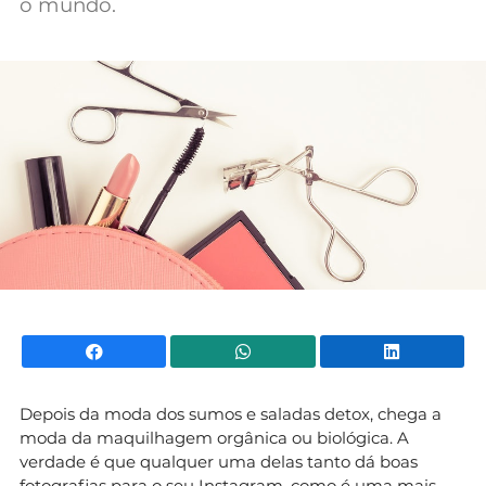
o mundo.
Mundial 2026
Facebook
WhatsApp
Li
Depois da moda dos sumos e saladas detox, chega a
moda da maquilhagem orgânica ou biológica. A
verdade é que qualquer uma delas tanto dá boas
fotografias para o seu Instagram, como é uma mais-