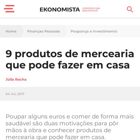
Finanças Pessoais
Home
Finanças Pessoais
Poupança e Investimento
Motores
9 produtos de mercearia
Carreira
que pode fazer em casa
Casa
Júlia Rocha
Lifestyle
04 Jul, 2017
Sociedade
Tecnologia
Poupar alguns euros e comer de forma mais
saudável são duas motivações para pôr
mãos à obra e conhecer produtos de
Negócios
mercearia que pode fazer em casa.