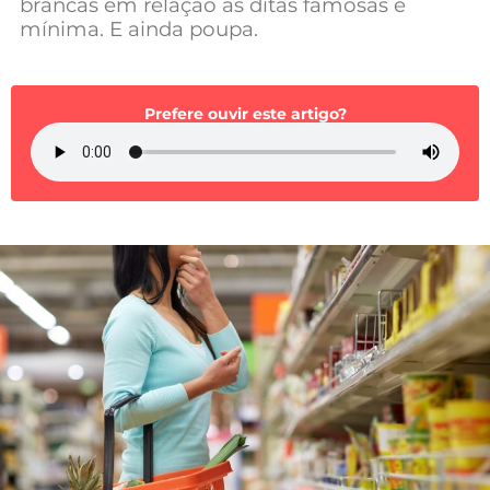
brancas em relação às ditas famosas é
Mundial 2026
mínima. E ainda poupa.
Prefere ouvir este artigo?