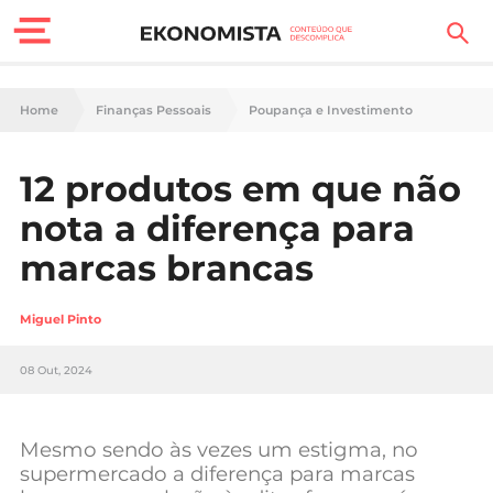
Finanças Pessoais
Home
Finanças Pessoais
Poupança e Investimento
Motores
12 produtos em que não
Carreira
nota a diferença para
Casa
marcas brancas
Lifestyle
Miguel Pinto
Sociedade
08 Out, 2024
Tecnologia
Mesmo sendo às vezes um estigma, no
Negócios
supermercado a diferença para marcas