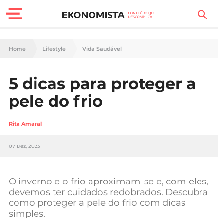
Finanças Pessoais
Home
Lifestyle
Vida Saudável
Motores
5 dicas para proteger a
Carreira
pele do frio
Casa
Rita Amaral
Lifestyle
07 Dez, 2023
Sociedade
Tecnologia
O inverno e o frio aproximam-se e, com eles,
devemos ter cuidados redobrados. Descubra
como proteger a pele do frio com dicas
Negócios
simples.