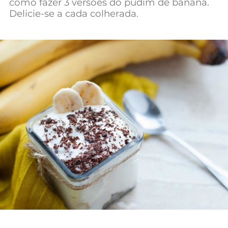
como fazer 3 versões do pudim de banana.
Mundial 2026
Delicie-se a cada colherada.