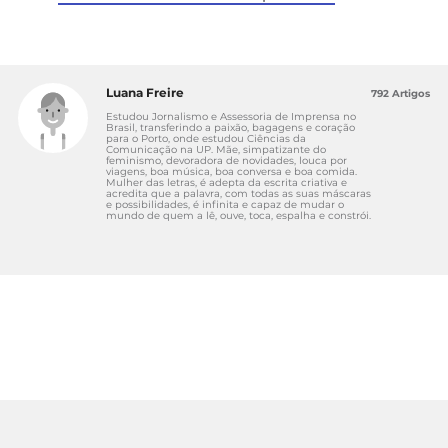
Luana Freire
792 Artigos
Estudou Jornalismo e Assessoria de Imprensa no
Brasil, transferindo a paixão, bagagens e coração
para o Porto, onde estudou Ciências da
Comunicação na UP. Mãe, simpatizante do
feminismo, devoradora de novidades, louca por
viagens, boa música, boa conversa e boa comida.
Mulher das letras, é adepta da escrita criativa e
acredita que a palavra, com todas as suas máscaras
e possibilidades, é infinita e capaz de mudar o
mundo de quem a lê, ouve, toca, espalha e constrói.