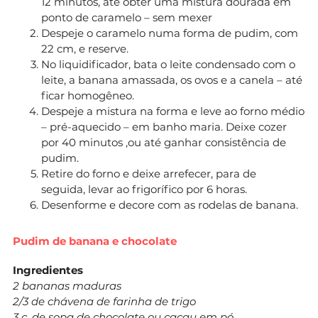
12 minutos, até obter uma mistura dourada em
ponto de caramelo – sem mexer
Despeje o caramelo numa forma de pudim, com
22 cm, e reserve.
No liquidificador, bata o leite condensado com o
leite, a banana amassada, os ovos e a canela – até
ficar homogêneo.
Despeje a mistura na forma e leve ao forno médio
– pré-aquecido – em banho maria. Deixe cozer
por 40 minutos ,ou até ganhar consistência de
pudim.
Retire do forno e deixe arrefecer, para de
seguida, levar ao frigorífico por 6 horas.
Desenforme e decore com as rodelas de banana.
Pudim de banana e chocolate
Ingredientes
2 bananas maduras
2/3 de chávena de farinha de trigo
3 c. de sopa de chocolate ou cacau em pó