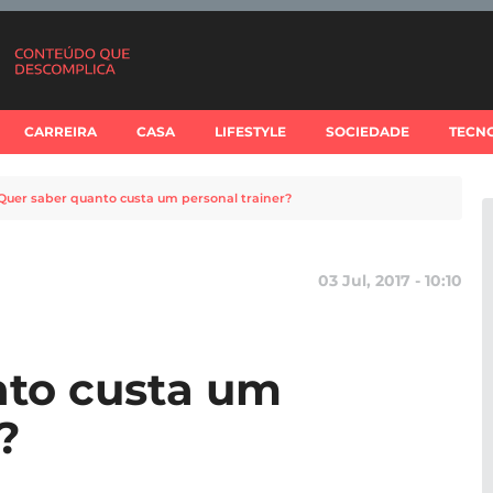
CARREIRA
CASA
LIFESTYLE
SOCIEDADE
TECN
Quer saber quanto custa um personal trainer?
03 Jul, 2017 - 10:10
nto custa um
?