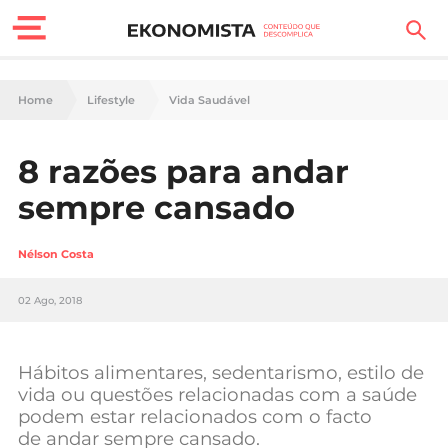
Finanças Pessoais
Home
Lifestyle
Vida Saudável
Motores
8 razões para andar
Carreira
sempre cansado
Casa
Nélson Costa
Lifestyle
02 Ago, 2018
Sociedade
Tecnologia
Hábitos alimentares, sedentarismo, estilo de
vida ou questões relacionadas com a saúde
podem estar relacionados com o facto
Negócios
de andar sempre cansado.