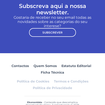
Subscreva aqui a nossa
newsletter.
Gostaria de receber no seu email todas as
novidades sobre as categorias do seu
interese?
SUBSCREVER
Contactos
Quem Somos
Estatuto Editorial
Ficha Técnica
Política de Cookies
Termos e Condições
Política de Privacidade
Ekonomista
- Conteúdo que descomplica.
Periodicidade: Diária. Jupiterdiversity © 2026