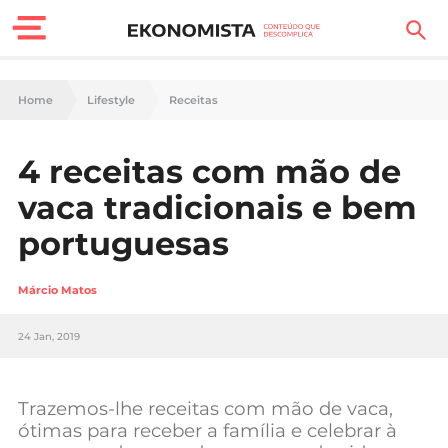
Finanças Pessoais
Home
Lifestyle
Receitas
Motores
4 receitas com mão de
Carreira
vaca tradicionais e bem
Casa
portuguesas
Lifestyle
Márcio Matos
Sociedade
24 Jan, 2019
Tecnologia
Trazemos-lhe receitas com mão de vaca,
Negócios
ótimas para receber a família e celebrar à