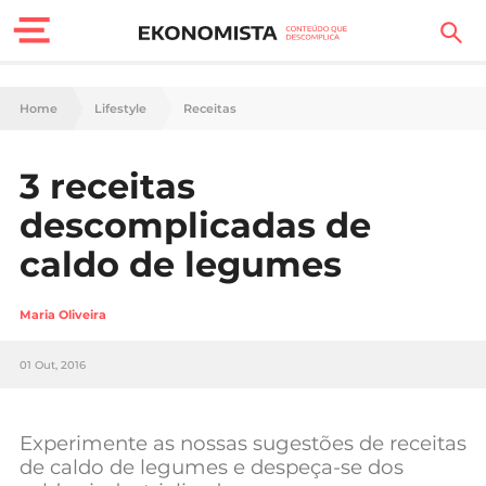
Finanças Pessoais
Home
Lifestyle
Receitas
Motores
3 receitas
Carreira
descomplicadas de
Casa
caldo de legumes
Lifestyle
Maria Oliveira
Sociedade
01 Out, 2016
Tecnologia
Experimente as nossas sugestões de receitas
Negócios
de caldo de legumes e despeça-se dos