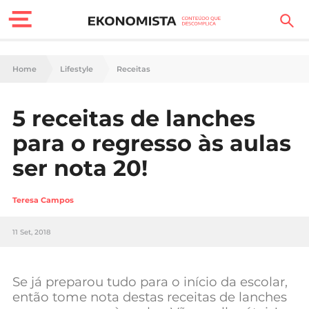
Finanças Pessoais
Home
Lifestyle
Receitas
Motores
5 receitas de lanches
Carreira
para o regresso às aulas
Casa
ser nota 20!
Lifestyle
Teresa Campos
Sociedade
11 Set, 2018
Tecnologia
Se já preparou tudo para o início da escolar,
Negócios
então tome nota destas receitas de lanches