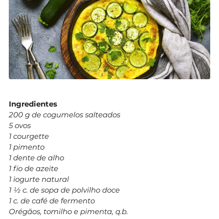
Ingredientes
200 g de cogumelos salteados
5 ovos
1 courgette
1 pimento
1 dente de alho
1 fio de azeite
1 iogurte natural
1 ½ c. de sopa de polvilho doce
1 c. de café de fermento
Orégãos, tomilho e pimenta, q.b.