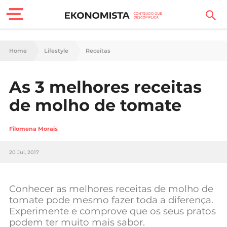
Finanças Pessoais
Home
Lifestyle
Receitas
Motores
As 3 melhores receitas
Carreira
de molho de tomate
Casa
Filomena Morais
Lifestyle
20 Jul, 2017
Sociedade
Tecnologia
Conhecer as melhores receitas de molho de
tomate pode mesmo fazer toda a diferença.
Experimente e comprove que os seus pratos
Negócios
podem ter muito mais sabor.