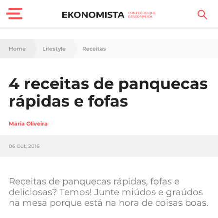
Finanças Pessoais
Home
Lifestyle
Receitas
Motores
4 receitas de panquecas
Carreira
rápidas e fofas
Casa
Maria Oliveira
Lifestyle
06 Out, 2016
Sociedade
Tecnologia
Receitas de panquecas rápidas, fofas e
deliciosas? Temos! Junte miúdos e graúdos
na mesa porque está na hora de coisas boas.
Negócios