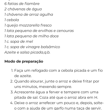
6 fatias de fiambre
2 chávenas de água
1 chávena de arroz agulha
1 cebola
1 queijo mozzarella fresco
1 lata pequena de ervilhas e cenouras
1 lata pequena de milho doce
1 c. sopa de mel
1 c. sopa de vinagre balsâmico
Azeite e salsa picada,q.b.
Modo de preparação
Faça um refogado com a cebola picada e um fio
de azeite.
Quando alourar, junte o arroz e deixe fritar por
uns minutos, mexendo sempre.
Acrescente água a ferver e tempere com uma
pitada de sal. Coza até que o arroz abra em H.
Deixe o arroz arrefecer um pouco e, depois, solte-
o com a ajuda de um garfo numa taça de servir.