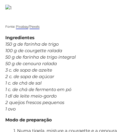
Fonte:
Pixabay
/
Pexels
Ingredientes
150 g de farinha de trigo
100 g de courgette ralada
50 g de farinha de trigo integral
50 g de cenoura ralada
3 c. de sopa de azeite
2 c. de sopa de açúcar
1 c. de chá de sal
1 c. de chá de fermento em pó
1 dl de leite meio-gordo
2 queijos frescos pequenos
1 ovo
Modo de preparação
Numa tigela, misture a courgette e a cenoura