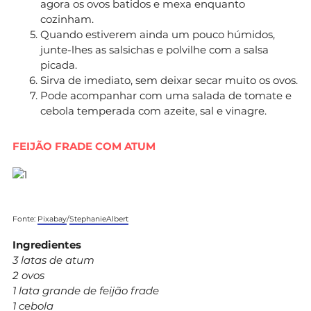
agora os ovos batidos e mexa enquanto
cozinham.
Quando estiverem ainda um pouco húmidos,
junte-lhes as salsichas e polvilhe com a salsa
picada.
Sirva de imediato, sem deixar secar muito os ovos.
Pode acompanhar com uma salada de tomate e
cebola temperada com azeite, sal e vinagre.
FEIJÃO FRADE COM ATUM
Fonte:
Pixabay
/
StephanieAlbert
Ingredientes
3 latas de atum
2 ovos
1 lata grande de feijão frade
1 cebola