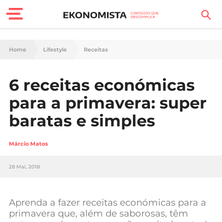
Finanças Pessoais
Home
Lifestyle
Receitas
Motores
6 receitas económicas
Carreira
para a primavera: super
Casa
baratas e simples
Lifestyle
Márcio Matos
Sociedade
28 Mai, 2018
Tecnologia
Aprenda a fazer receitas económicas para a
Negócios
primavera que, além de saborosas, têm