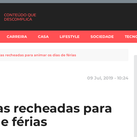
CARREIRA
CASA
LIFESTYLE
SOCIEDADE
TECN
ulas recheadas para animar os dias de férias
09 Jul, 2019 - 10:24
las recheadas para
e férias