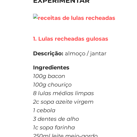
EXPERIMENTAR
1. Lulas recheadas gulosas
Descrição:
almoço / jantar
Ingredientes
100g bacon
100g chouriço
8 lulas médias limpas
2c sopa azeite virgem
1 cebola
3 dentes de alho
1c sopa farinha
250ml leite meio-gordo