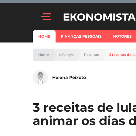
HOME
FINANÇAS PESSOAIS
MOTORES
Home
Lifestyle
Receitas
3 receitas de l
Helena Peixoto
3 receitas de lu
animar os dias d