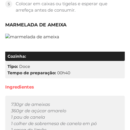
Colocar em caixas ou tigelas e esperar que
arrefeça antes de consumir.
MARMELADA DE AMEIXA
Cozinha:
Tipo:
Doce
Tempo de preparação:
00h40
Ingredientes
730gr de ameixas
360gr de açúcar amarelo
1 pau de canela
1 colher de sobremesa de canela em pó
1 casca de limão