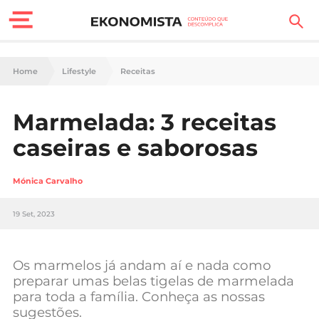
Finanças Pessoais
Home
Lifestyle
Receitas
Motores
Marmelada: 3 receitas
Carreira
caseiras e saborosas
Casa
Mónica Carvalho
Lifestyle
19 Set, 2023
Sociedade
Tecnologia
Os marmelos já andam aí e nada como
preparar umas belas tigelas de marmelada
para toda a família. Conheça as nossas
Negócios
sugestões.