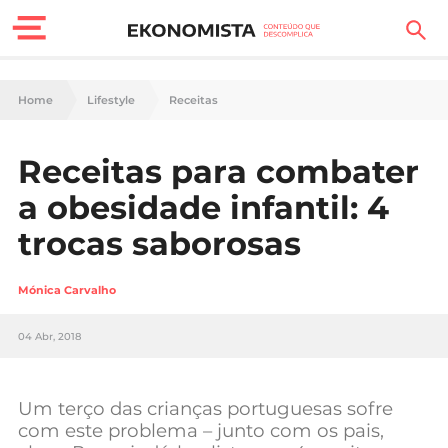
Finanças Pessoais
Home
Lifestyle
Receitas
Motores
Receitas para combater
Carreira
a obesidade infantil: 4
Casa
trocas saborosas
Lifestyle
Mónica Carvalho
Sociedade
04 Abr, 2018
Tecnologia
Um terço das crianças portuguesas sofre
Negócios
com este problema – junto com os pais,