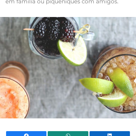
em família ou piqueniques com amigos.
Mundial 2026
Facebook
WhatsApp
Li