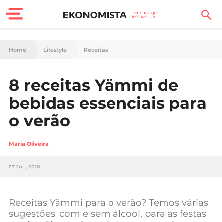
Finanças Pessoais
Home
Lifestyle
Receitas
Motores
8 receitas Yämmi de
Carreira
bebidas essenciais para
Casa
o verão
Lifestyle
Maria Oliveira
Sociedade
27 Jun, 2016
Tecnologia
Receitas Yämmi para o verão? Temos várias
Negócios
sugestões, com e sem álcool, para as festas