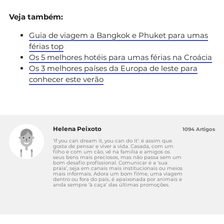
Veja também:
Guia de viagem a Bangkok e Phuket para umas
férias top
Os 5 melhores hotéis para umas férias na Croácia
Os 3 melhores países da Europa de leste para
conhecer este verão
Helena Peixoto
1094 Artigos
‘If you can dream it, you can do it’: é assim que
gosta de pensar e viver a vida. Casada, com um
filho e com um cão, vê na família e amigos os
seus bens mais preciosos, mas não passa sem um
bom desafio profissional. Comunicar é a ‘sua
praia’, seja em canais mais institucionais ou meios
mais informais. Adora um bom filme, uma viagem
dentro ou fora do país, é apaixonada por animais e
anda sempre ‘à caça’ das últimas promoções.