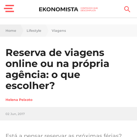
Finanças Pessoais
Home
Lifestyle
Viagens
Motores
Reserva de viagens
Carreira
online ou na própria
Casa
agência: o que
escolher?
Lifestyle
Sociedade
Helena Peixoto
Tecnologia
02 Jun, 2017
Negócios
Está a pensar reservar as próximas férias?