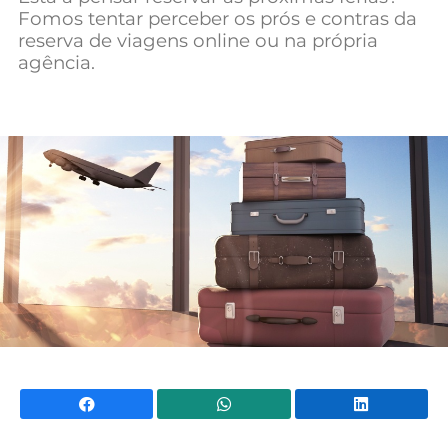
Fomos tentar perceber os prós e contras da
Mundial 2026
reserva de viagens online ou na própria
agência.
Facebook
WhatsApp
Li