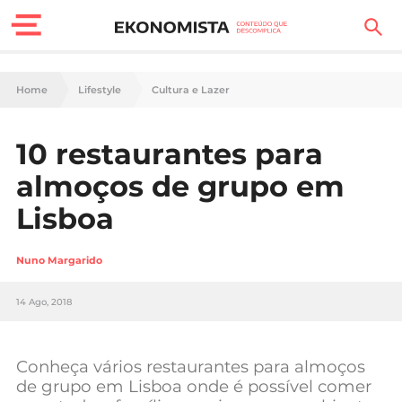
Finanças Pessoais
Home
Lifestyle
Cultura e Lazer
Motores
10 restaurantes para
Carreira
almoços de grupo em
Casa
Lisboa
Lifestyle
Nuno Margarido
Sociedade
14 Ago, 2018
Tecnologia
Conheça vários restaurantes para almoços
Negócios
de grupo em Lisboa onde é possível comer