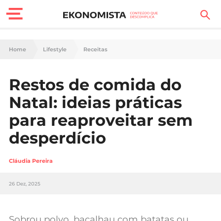
Finanças Pessoais
Home
Lifestyle
Receitas
Motores
Restos de comida do
Carreira
Natal: ideias práticas
Casa
para reaproveitar sem
desperdício
Lifestyle
Sociedade
Cláudia Pereira
Tecnologia
26 Dez, 2025
Negócios
Sobrou polvo, bacalhau com batatas ou