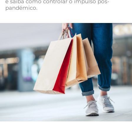
e saiba como controlar o impulso pós-
Mundial 2026
pandémico.