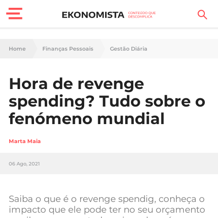
Finanças Pessoais
Home
Finanças Pessoais
Gestão Diária
Motores
Hora de revenge
Carreira
spending? Tudo sobre o
Casa
fenómeno mundial
Lifestyle
Marta Maia
Sociedade
06 Ago, 2021
Tecnologia
Saiba o que é o revenge spendig, conheça o
Negócios
impacto que ele pode ter no seu orçamento