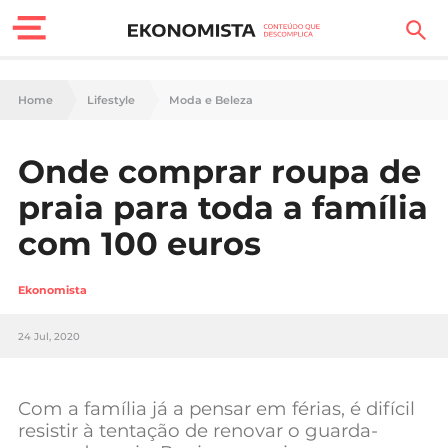
Finanças Pessoais
Home
Lifestyle
Moda e Beleza
Motores
Onde comprar roupa de
Carreira
praia para toda a família
Casa
com 100 euros
Lifestyle
Ekonomista
Sociedade
24 Jul, 2020
Tecnologia
Com a família já a pensar em férias, é difícil
Negócios
resistir à tentação de renovar o guarda-