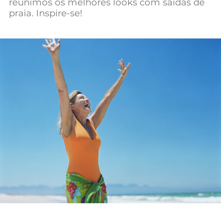
reunimos os melhores looks com saídas de
Mundial 2026
praia. Inspire-se!