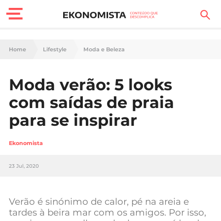
Finanças Pessoais
Home
Lifestyle
Moda e Beleza
Motores
Moda verão: 5 looks
Carreira
com saídas de praia
Casa
para se inspirar
Lifestyle
Ekonomista
Sociedade
23 Jul, 2020
Tecnologia
Verão é sinónimo de calor, pé na areia e
Negócios
tardes à beira mar com os amigos. Por isso,