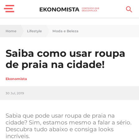
Finanças Pessoais
Home
Lifestyle
Moda e Beleza
Motores
Saiba como usar roupa
Carreira
de praia na cidade!
Casa
Ekonomista
Lifestyle
30 Jul, 2019
Sociedade
Tecnologia
Sabia que pode usar roupa de praia na
cidade? Sim, estamos mesmo a falar a sério.
Descubra tudo abaixo e consiga looks
Negócios
incríveis.