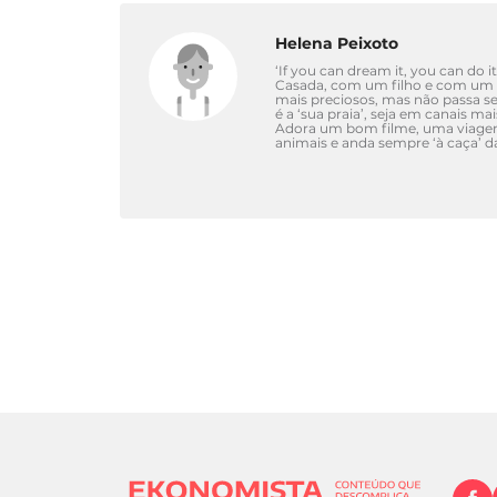
Helena Peixoto
‘If you can dream it, you can do it
Casada, com um filho e com um c
mais preciosos, mas não passa s
é a ‘sua praia’, seja em canais ma
Adora um bom filme, uma viagem 
animais e anda sempre ‘à caça’ 