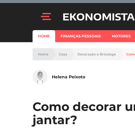
HOME
FINANÇAS PESSOAIS
MOTORES
Home
Casa
Decoração e Bricolage
Como
Helena Peixoto
Como decorar um
jantar?