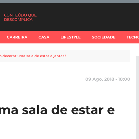
CARREIRA
CASA
LIFESTYLE
SOCIEDADE
TECN
 decorar uma sala de estar e jantar?
09 Ago, 2018 - 10:00
a sala de estar e