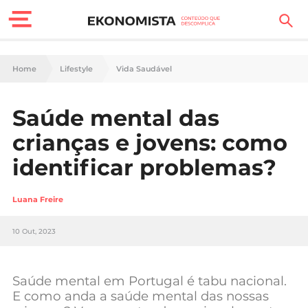
Finanças Pessoais
Home
Lifestyle
Vida Saudável
Motores
Saúde mental das
Carreira
crianças e jovens: como
Casa
identificar problemas?
Lifestyle
Luana Freire
Sociedade
10 Out, 2023
Tecnologia
Saúde mental em Portugal é tabu nacional.
Negócios
E como anda a saúde mental das nossas