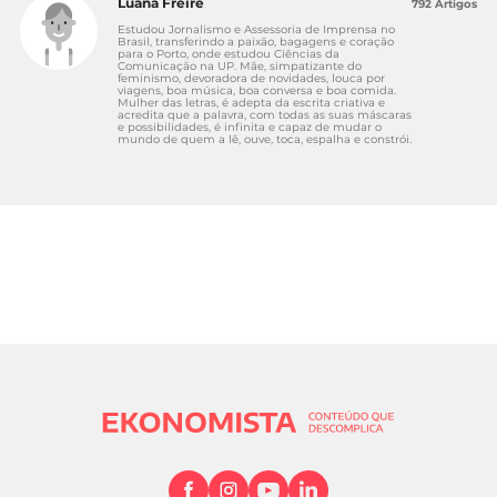
Luana Freire
792 Artigos
Estudou Jornalismo e Assessoria de Imprensa no
Brasil, transferindo a paixão, bagagens e coração
para o Porto, onde estudou Ciências da
Comunicação na UP. Mãe, simpatizante do
feminismo, devoradora de novidades, louca por
viagens, boa música, boa conversa e boa comida.
Mulher das letras, é adepta da escrita criativa e
acredita que a palavra, com todas as suas máscaras
e possibilidades, é infinita e capaz de mudar o
mundo de quem a lê, ouve, toca, espalha e constrói.