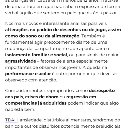
as crianças em causa têm menos de 12 anos. Trata-se
de uma altura em que não sabem expressar de forma
verbal aquilo que sentem ou pelo que estão a passar.
Nos mais novos é interessante analisar possíveis
alterações no padrão de desenhos ou de jogo, assim
como do sono ou da alimentação
. Também é
fundamental agir precocemente diante de uma
mudança de comportamento que aponte para o
isolamento familiar e social
, ou para sinais de maior
agressividade
– fatores de alerta especialmente
importantes de observar nos jovens. A queda na
performance escolar
é outro pormenor que deve ser
observado com atenção.
Comportamentos inapropriados, como
desrespeito
aos pais
,
crises de choro
ou
regressão em
competências já adquiridas
podem indicar que algo
não está bem.
TDAH
, ansiedade, distúrbios alimentares, síndrome do
pânico e outros distúrbios potencialmente prejudiciais